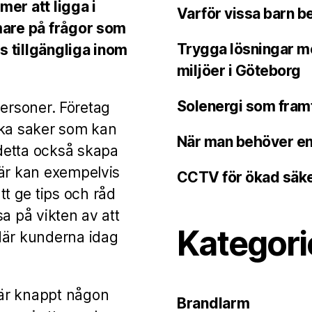
er att ligga i
Varför vissa barn b
mare på frågor som
Trygga lösningar m
ns tillgängliga inom
miljöer i Göteborg
Solenergi som fram
tpersoner. Företag
ika saker som kan
När man behöver en 
detta också skapa
Här kan exempelvis
CCTV för ökad säke
t ge tips och råd
a på vikten av att
Kategori
där kunderna idag
är knappt någon
Brandlarm