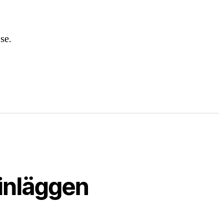
se
.
inläggen